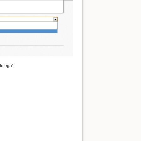
Mostra sorgente
delega”.