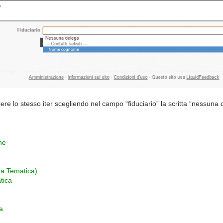
e lo stesso iter scegliendo nel campo “fiduciario” la scritta “nessuna 
he
na Tematica)
tica
va